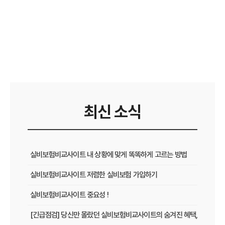
최신 소식
실비보험비교사이트 내 상황에 맞게 똑똑하게 고르는 방법
실비보험비교사이트 저렴한 실비보험 가입하기
실비보험비교사이트 중요성 !
[긴급점검] 당신만 몰랐던 실비보험비교사이트의 숨겨진 혜택, 지금 바로