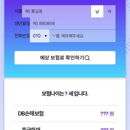
이름
남
여
생년월일
전화번호
예상 보험료 확인하기
보험나이는
?
세 입니다.
DB손해보험
???
원
???