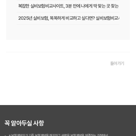
복잡한 실비보험비교사이트, 3분 만에 나에게 딱 맞는 곳 찾는 비법 공개
2025년 실비보험, 똑똑하게 비교하고 싶다면? 실비보험비교사이트 활
2025년, 내 병원비 지킴이! 실비보험비교사이트 선택, 이것만 확인하면 
실비보험비교사이트, 전문가가 알려주는 2025년 최고의 선택 가이드
실비보험비교사이트, 5분 투자로 10년 후 보험료까지 예측하는 방법
돌아가기
2025년, 실비보험비교사이트 현명하게 고르는 3가지 질문
실비보험비교사이트, 숨겨진 보험료 할인 코드를 찾아라!
[긴급] 실비보험비교사이트, 지금 가입 안 하면 손해 보는 이유
보험 고수만 아는 실비보험비교사이트 활용법: 나에게 맞는 보장 찾는 
2025년 실비보험비교사이트 선택, 나만 몰랐던 숨은 혜택 5가지
꼭 알아두실 사항
"나만 손해?" 실비보험비교사이트, 똑똑하게 이용하는 3가지 핵심 질문
※ 보험계약자가 기존 보험계약을 해지하고 새로운 보험계약을 체결하는 과정에서