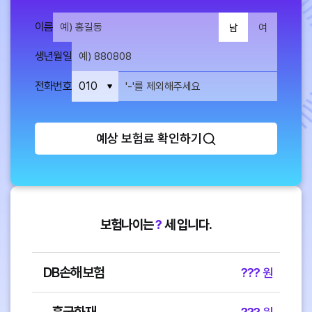
이름
남
여
생년월일
전화번호
예상 보험료 확인하기
보험나이는
?
세 입니다.
DB손해보험
???
원
???