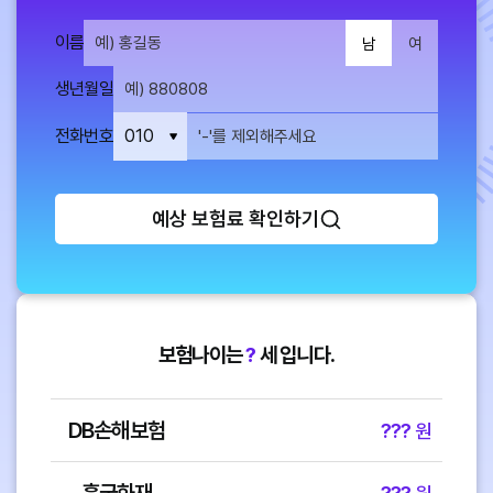
이름
남
여
생년월일
전화번호
예상 보험료 확인하기
보험나이는
?
세 입니다.
DB손해보험
???
원
???