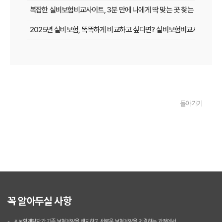
복잡한 실비보험비교사이트, 3분 만에 나에게 딱 맞는 곳 찾는 비법 공개
2025년 실비보험, 똑똑하게 비교하고 싶다면? 실비보험비교사이트 활
2025년, 내 병원비 지킴이! 실비보험비교사이트 선택, 이것만 확인하면 
실비보험비교사이트, 전문가가 알려주는 2025년 최고의 선택 가이드
실비보험비교사이트, 5분 투자로 10년 후 보험료까지 예측하는 방법
돌아가기
2025년, 실비보험비교사이트 현명하게 고르는 3가지 질문
실비보험비교사이트, 숨겨진 보험료 할인 코드를 찾아라!
[긴급] 실비보험비교사이트, 지금 가입 안 하면 손해 보는 이유
보험 고수만 아는 실비보험비교사이트 활용법: 나에게 맞는 보장 찾는 
2025년 실비보험비교사이트 선택, 나만 몰랐던 숨은 혜택 5가지
꼭 알아두실 사항
"나만 손해?" 실비보험비교사이트, 똑똑하게 이용하는 3가지 핵심 질문
※ 보험계약자가 기존 보험계약을 해지하고 새로운 보험계약을 체결하는 과정에서