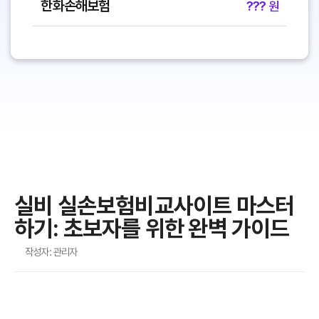
한화손해보험
???
원
실비 실손보험비교사이트 마스터
하기: 초보자를 위한 완벽 가이드
작성자: 관리자