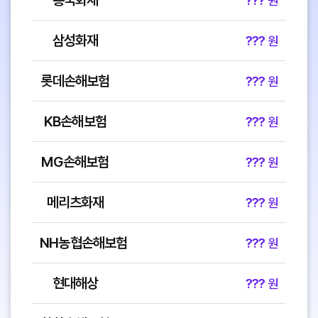
흥국화재
원
삼성화재
???
원
롯데손해보험
???
원
KB손해보험
???
원
MG손해보험
???
원
메리츠화재
???
원
NH농협손해보험
???
원
현대해상
???
원