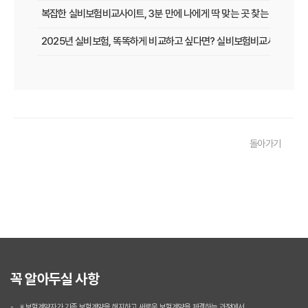
복잡한 실비보험비교사이트, 3분 만에 나에게 딱 맞는 곳 찾는 비법 공개
2025년 실비보험, 똑똑하게 비교하고 싶다면? 실비보험비교사이트 활
2025년, 내 병원비 지킴이! 실비보험비교사이트 선택, 이것만 확인하면 
실비보험비교사이트, 전문가가 알려주는 2025년 최고의 선택 가이드
실비보험비교사이트, 5분 투자로 10년 후 보험료까지 예측하는 방법
돌아가기
2025년, 실비보험비교사이트 현명하게 고르는 3가지 질문
실비보험비교사이트, 숨겨진 보험료 할인 코드를 찾아라!
[긴급] 실비보험비교사이트, 지금 가입 안 하면 손해 보는 이유
보험 고수만 아는 실비보험비교사이트 활용법: 나에게 맞는 보장 찾는 
2025년 실비보험비교사이트 선택, 나만 몰랐던 숨은 혜택 5가지
꼭 알아두실 사항
"나만 손해?" 실비보험비교사이트, 똑똑하게 이용하는 3가지 핵심 질문
※ 보험계약자가 기존 보험계약을 해지하고 새로운 보험계약을 체결하는 과정에서