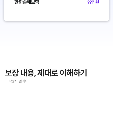
한화손해보험
???
원
보장 내용, 제대로 이해하기
작성자: 관리자