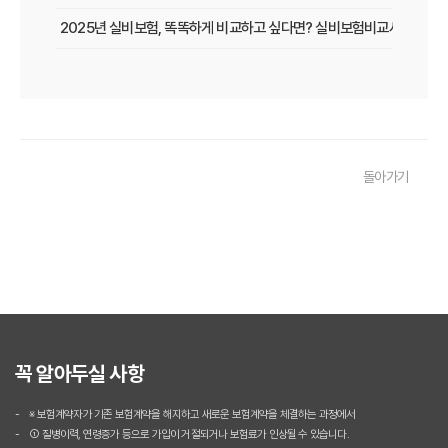
2025년 실비보험, 똑똑하게 비교하고 싶다면? 실비보험비교사이트 활
2025년, 내 병원비 지킴이! 실비보험비교사이트 선택, 이것만 확인하면 
실비보험비교사이트, 전문가가 알려주는 2025년 최고의 선택 가이드
실비보험비교사이트, 5분 투자로 10년 후 보험료까지 예측하는 방법
돌아가기
2025년, 실비보험비교사이트 현명하게 고르는 3가지 질문
실비보험비교사이트, 숨겨진 보험료 할인 코드를 찾아라!
[긴급] 실비보험비교사이트, 지금 가입 안 하면 손해 보는 이유
보험 고수만 아는 실비보험비교사이트 활용법: 나에게 맞는 보장 찾는 
2025년 실비보험비교사이트 선택, 나만 몰랐던 숨은 혜택 5가지
꼭 알아두실 사항
"나만 손해?" 실비보험비교사이트, 똑똑하게 이용하는 3가지 핵심 질문
※ 보험계약자가 기존 보험계약을 해지하고 새로운 보험계약을 체결하는 과정에서
[충격] 실비보험비교사이트, 이것 모르면 당신만 비싸게 가입한다! (2025년
① 질병이력, 연령증가 등으로 가입이 거절되거나 보험료가 인상될 수 있습니다.