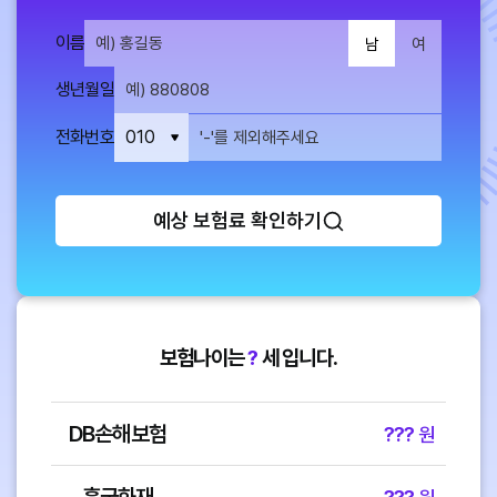
이름
남
여
생년월일
전화번호
예상 보험료 확인하기
보험나이는
?
세 입니다.
DB손해보험
???
원
???