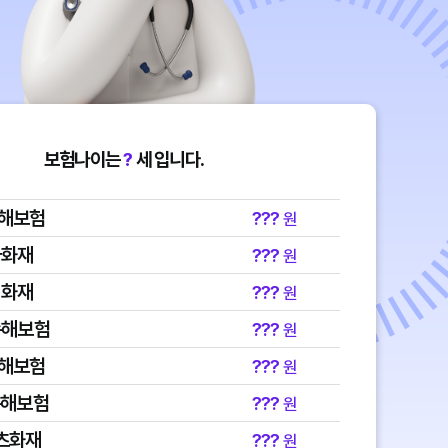
보험나이는
?
세 입니다.
손해보험
???
원
국화재
???
원
성화재
???
원
손해보험
???
원
손해보험
???
원
손해보험
???
원
츠화재
???
원