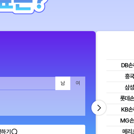
DB
흥
남
여
삼
롯데
KB
MG
메리
인하기