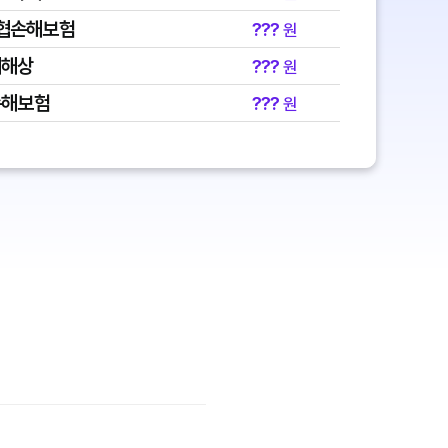
협손해보험
???
원
대해상
???
원
손해보험
???
원