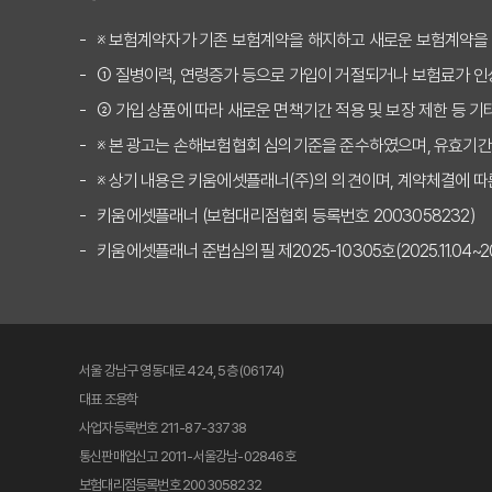
보험 고수만 아는 실비
※ 보험계약자가 기존 보험계약을 해지하고 새로운 보험계약을
① 질병이력, 연령증가 등으로 가입이 거절되거나 보험료가 인
2025년 실비보험비교사
② 가입 상품에 따라 새로운 면책기간 적용 및 보장 제한 등 기
"나만 손해?" 실비보
※ 본 광고는 손해보험협회 심의기준을 준수하였으며, 유효기간
[충격] 실비보험비교사이트
※ 상기 내용은 키움에셋플래너(주)의 의견이며, 계약체결에 따
키움에셋플래너 (보험대리점협회 등록번호 2003058232)
10년 뒤 보험료 폭탄 
키움에셋플래너 준법심의필 제2025-10305호(2025.11.04~2026
실비보험비교사이트, 어
실비보험비교사이트: 추
서울 강남구 영동대로 424, 5층 (06174)
실비보험비교사이트: 갱
대표 조용학
사업자등록번호 211-87-33738
실비보험비교사이트, 보
통신판매업신고 2011-서울강남-02846호
보험대리점등록번호 2003058232
2025년 실비보험비교