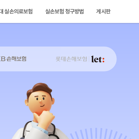
대 실손의료보험
실손보험 청구방법
게시판