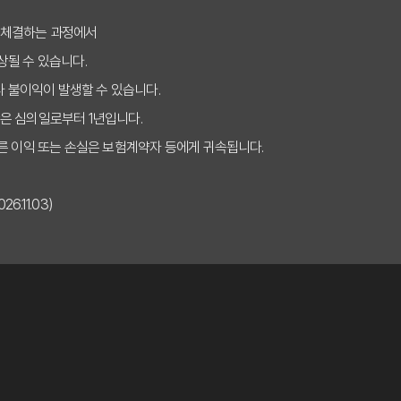
보험비교사이트 활용법: 나에게 맞는 보장 찾는 비법
 체결하는 과정에서
상될 수 있습니다.
이트 선택, 나만 몰랐던 숨은 혜택 5가지
타 불이익이 발생할 수 있습니다.
험비교사이트, 똑똑하게 이용하는 3가지 핵심 질문
은 심의일로부터 1년입니다.
, 이것 모르면 당신만 비싸게 가입한다! (2025년ver.)
른 이익 또는 손실은 보험계약자 등에게 귀속됩니다.
피하는 실비보험비교사이트 선택법, 지금 바로 확인!
.11.03)
디서 시작해야 후회 없을까? 전문가의 2025년 맞춤 가이드
가 보장 옵션 비교 분석
신 시 보험료 인상 대응 전략
험사별 장단점 비교 분석
사이트: 핵심 체크리스트 7가지