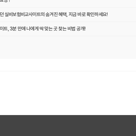
성 !
랐던 실비보험비교사이트의 숨겨진 혜택, 지금 바로 확인하세요!
, 3분 만에 나에게 딱 맞는 곳 찾는 비법 공개!
똑똑하게 비교하고 싶다면? 실비보험비교사이트 활용 전략
지킴이! 실비보험비교사이트 선택, 이것만 확인하면 후회는 없다!
문가가 알려주는 2025년 최고의 선택 가이드
분 투자로 10년 후 보험료까지 예측하는 방법
교사이트 현명하게 고르는 3가지 질문
겨진 보험료 할인 코드를 찾아라!
트, 지금 가입 안 하면 손해 보는 이유