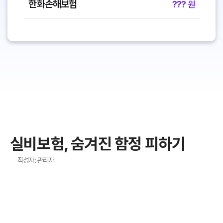
한화손해보험
???
원
실비보험, 숨겨진 함정 피하기
작성자: 관리자