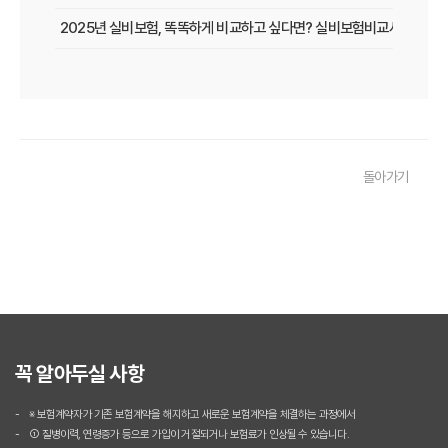
2025년 실비보험, 똑똑하게 비교하고 싶다면? 실비보험비교사이트 활
2025년, 내 병원비 지킴이! 실비보험비교사이트 선택, 이것만 확인하면 
실비보험비교사이트, 전문가가 알려주는 2025년 최고의 선택 가이드
실비보험비교사이트, 5분 투자로 10년 후 보험료까지 예측하는 방법
돌아가기
2025년, 실비보험비교사이트 현명하게 고르는 3가지 질문
실비보험비교사이트, 숨겨진 보험료 할인 코드를 찾아라!
[긴급] 실비보험비교사이트, 지금 가입 안 하면 손해 보는 이유
보험 고수만 아는 실비보험비교사이트 활용법: 나에게 맞는 보장 찾는 
2025년 실비보험비교사이트 선택, 나만 몰랐던 숨은 혜택 5가지
꼭 알아두실 사항
"나만 손해?" 실비보험비교사이트, 똑똑하게 이용하는 3가지 핵심 질문
※ 보험계약자가 기존 보험계약을 해지하고 새로운 보험계약을 체결하는 과정에서
[충격] 실비보험비교사이트, 이것 모르면 당신만 비싸게 가입한다! (2025년
① 질병이력, 연령증가 등으로 가입이 거절되거나 보험료가 인상될 수 있습니다.