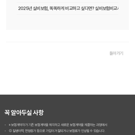
2025년 실비보험, 똑똑하게 비교하고 싶다면? 실비보험비교사이트 활
2025년, 내 병원비 지킴이! 실비보험비교사이트 선택, 이것만 확인하면 
실비보험비교사이트, 전문가가 알려주는 2025년 최고의 선택 가이드
실비보험비교사이트, 5분 투자로 10년 후 보험료까지 예측하는 방법
돌아가기
2025년, 실비보험비교사이트 현명하게 고르는 3가지 질문
실비보험비교사이트, 숨겨진 보험료 할인 코드를 찾아라!
[긴급] 실비보험비교사이트, 지금 가입 안 하면 손해 보는 이유
보험 고수만 아는 실비보험비교사이트 활용법: 나에게 맞는 보장 찾는 
2025년 실비보험비교사이트 선택, 나만 몰랐던 숨은 혜택 5가지
꼭 알아두실 사항
"나만 손해?" 실비보험비교사이트, 똑똑하게 이용하는 3가지 핵심 질문
※ 보험계약자가 기존 보험계약을 해지하고 새로운 보험계약을 체결하는 과정에서
[충격] 실비보험비교사이트, 이것 모르면 당신만 비싸게 가입한다! (2025년
① 질병이력, 연령증가 등으로 가입이 거절되거나 보험료가 인상될 수 있습니다.