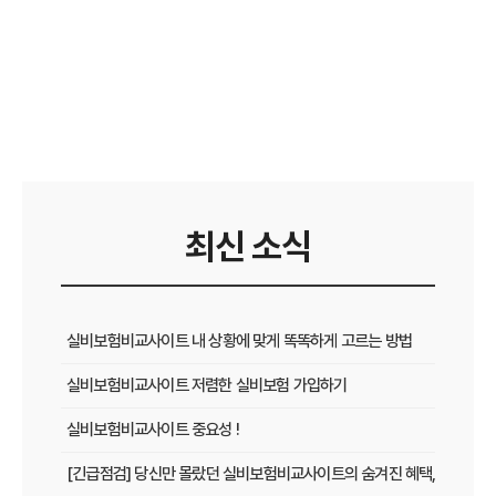
최신 소식
실비보험비교사이트 내 상황에 맞게 똑똑하게 고르는 방법
실비보험비교사이트 저렴한 실비보험 가입하기
실비보험비교사이트 중요성 !
[긴급점검] 당신만 몰랐던 실비보험비교사이트의 숨겨진 혜택, 지금 바로