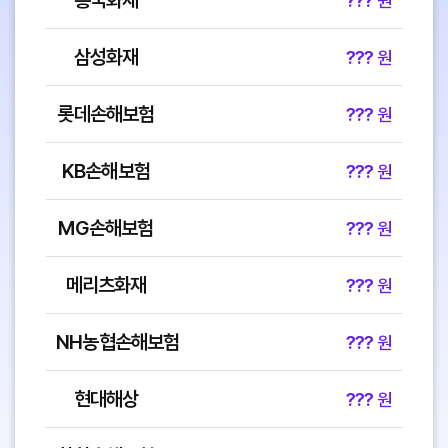
흥국화재
원
삼성화재
???
원
롯데손해보험
???
원
KB손해보험
???
원
MG손해보험
???
원
메리츠화재
???
원
NH농협손해보험
???
원
현대해상
???
원