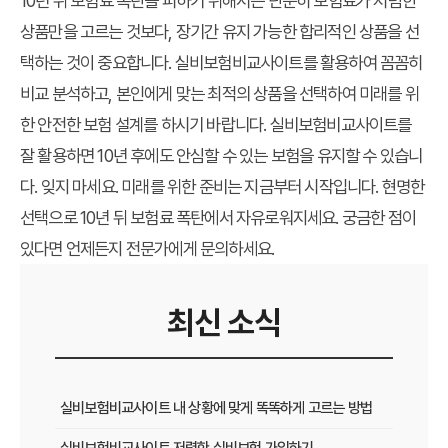
10년 뒤 보험료 폭탄을 피하기 위해서는 단순히 보험료가 저렴한
상품만을 고르는 것보다, 장기간 유지 가능한 합리적인 상품을 선
택하는 것이 중요합니다. 실비보험비교사이트를 활용하여 꼼꼼히
비교 분석하고, 본인에게 맞는 최적의 상품을 선택하여 미래를 위
한 안전한 보험 설계를 하시기 바랍니다. 실비보험비교사이트를
잘 활용하면 10년 후에도 안심할 수 있는 보험을 유지할 수 있습니
다. 잊지 마세요. 미래를 위한 준비는 지금부터 시작입니다. 현명한
선택으로 10년 뒤 보험료 폭탄에서 자유로워지세요. 궁금한 점이
있다면 언제든지 전문가에게 문의하세요.
최신 소식
실비보험비교사이트 내 상황에 맞게 똑똑하게 고르는 방법