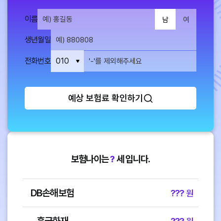
이름
남
여
생년월일
전화번호
예상 보험료 확인하기
보험나이는
?
세 입니다.
DB손해보험
???
원
???