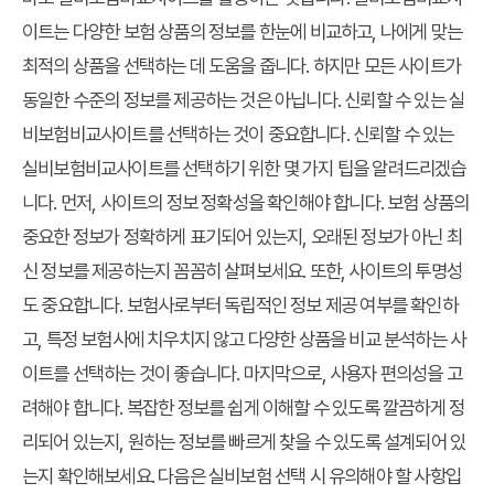
이트는 다양한 보험 상품의 정보를 한눈에 비교하고, 나에게 맞는
최적의 상품을 선택하는 데 도움을 줍니다. 하지만 모든 사이트가
동일한 수준의 정보를 제공하는 것은 아닙니다. 신뢰할 수 있는 실
비보험비교사이트를 선택하는 것이 중요합니다. 신뢰할 수 있는
실비보험비교사이트를 선택하기 위한 몇 가지 팁을 알려드리겠습
니다. 먼저, 사이트의 정보 정확성을 확인해야 합니다. 보험 상품의
중요한 정보가 정확하게 표기되어 있는지, 오래된 정보가 아닌 최
신 정보를 제공하는지 꼼꼼히 살펴보세요. 또한, 사이트의 투명성
도 중요합니다. 보험사로부터 독립적인 정보 제공 여부를 확인하
고, 특정 보험사에 치우치지 않고 다양한 상품을 비교 분석하는 사
이트를 선택하는 것이 좋습니다. 마지막으로, 사용자 편의성을 고
려해야 합니다. 복잡한 정보를 쉽게 이해할 수 있도록 깔끔하게 정
리되어 있는지, 원하는 정보를 빠르게 찾을 수 있도록 설계되어 있
는지 확인해보세요. 다음은 실비보험 선택 시 유의해야 할 사항입