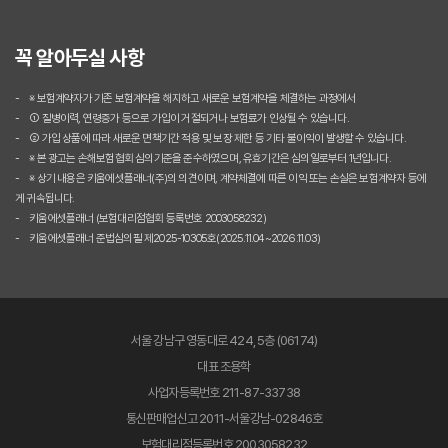
2025년 실비보험비교사이트 선택, 나만 몰랐던 숨은 혜택 5가지
꼭 알아두실 사항
"나만 손해?" 실비보험비교사이트, 똑똑하게 이용하는 3가지 핵심 질문
※ 보험계약자가 기존 보험계약을 해지하고 새로운 보험계약을 체결하는 과정에서
[충격] 실비보험비교사이트, 이것 모르면 당신만 비싸게 가입한다! (2025년
① 질병이력, 연령증가 등으로 가입이 거절되거나 보험료가 인상될 수 있습니다.
② 가입 상품에 따라 새로운 면책기간 적용 및 보장 제한 등 기타 불이익이 발생할 수 있습니다.
10년 뒤 보험료 폭탄 피하는 실비보험비교사이트 선택법, 지금 바로 확인
※ 본 광고는 손해보험협회 심의기준을 준수하였으며, 유효기간은 심의일로부터 1년입니다.
※ 상기 내용은 키움에셋플래너(주)의 의견이며, 계약체결에 따른 이익 또는 손실은 보험계약자 등에
실비보험비교사이트, 어디서 시작해야 후회 없을까? 전문가의 2025년
게 귀속됩니다.
키움에셋플래너 (보험대리점협회 등록번호 2003058232)
실비보험비교사이트: 추가 보장 옵션 비교 분석
키움에셋플래너 준법심의필 제2025-10305호(2025.11.04~2026.11.03)
실비보험비교사이트: 갱신 시 보험료 인상 대응 전략
실비보험비교사이트, 보험사별 장단점 비교 분석
서울 강남구 영동대로 424, 5층 (06174)
2025년 실비보험비교사이트: 핵심 체크리스트 7가지
대표 조용학
실비보험비교사이트: 면책 기간과 감액 기간 완벽 이해
사업자등록번호 211-87-33738
통신판매업신고 2011-서울강남-02846호
2025년 실비보험비교사이트, 최저가 보험 찾는 방법
보험대리점등록번호 2003058232