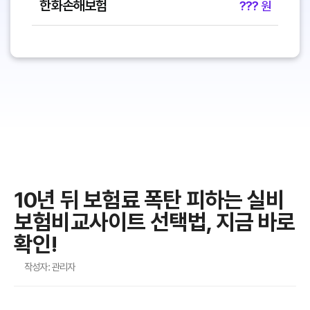
한화손해보험
???
원
10년 뒤 보험료 폭탄 피하는 실비
보험비교사이트 선택법, 지금 바로
확인!
작성자: 관리자