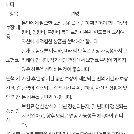
니다.
항목
설명
본인에게 필요한 보장 범위를 꼼꼼히 확인해야 합니다. 병
보장 내
원비, 입원비, 통원비 등의 보장 내용과 한도를 비교하여
용
자신에게 적합한 상품을 선택해야 합니다.
현재 보험료뿐 아니라, 미래의 보험료 인상 가능성까지 고
보험료
려해야 합니다. 장기적인 관점에서 보험료 부담이 과하지
않은 상품을 선택하는 것이 좋습니다.
면책 기
가입 후 일정 기간 동안 보장이 제한되는 면책 기간과 보장
간 및 감
금액이 감소되는 감액 기간을 확인하고, 자신의 상황에 맞
액 기간
는 상품을 선택해야 합니다.
보험료 갱신 방식이 매년 갱신되는지, 몇 년마다 갱신되는
갱신 방
지 확인하고, 향후 보험료 변동 가능성을 예측해야 합니
식
다.