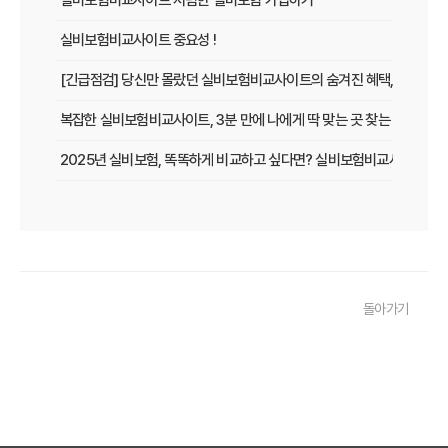
실비보험비교사이트 저렴한 실비보험 가입하기
실비보험비교사이트 중요성 !
[긴급점검] 당신만 몰랐던 실비보험비교사이트의 숨겨진 혜택, 지금 바로
복잡한 실비보험비교사이트, 3분 만에 나에게 딱 맞는 곳 찾는 비법 공개
2025년 실비보험, 똑똑하게 비교하고 싶다면? 실비보험비교사이트 활
2025년, 내 병원비 지킴이! 실비보험비교사이트 선택, 이것만 확인하면 
실비보험비교사이트, 전문가가 알려주는 2025년 최고의 선택 가이드
실비보험비교사이트, 5분 투자로 10년 후 보험료까지 예측하는 방법
돌아가기
2025년, 실비보험비교사이트 현명하게 고르는 3가지 질문
실비보험비교사이트, 숨겨진 보험료 할인 코드를 찾아라!
[긴급] 실비보험비교사이트, 지금 가입 안 하면 손해 보는 이유
보험 고수만 아는 실비보험비교사이트 활용법: 나에게 맞는 보장 찾는 