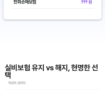
한화손해보험
???
원
실비보험 유지 vs 해지, 현명한 선
택
작성자: 관리자