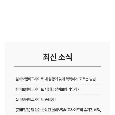
최신 소식
실비보험비교사이트 내 상황에 맞게 똑똑하게 고르는 방법
실비보험비교사이트 저렴한 실비보험 가입하기
실비보험비교사이트 중요성 !
[긴급점검] 당신만 몰랐던 실비보험비교사이트의 숨겨진 혜택, 지금 바로