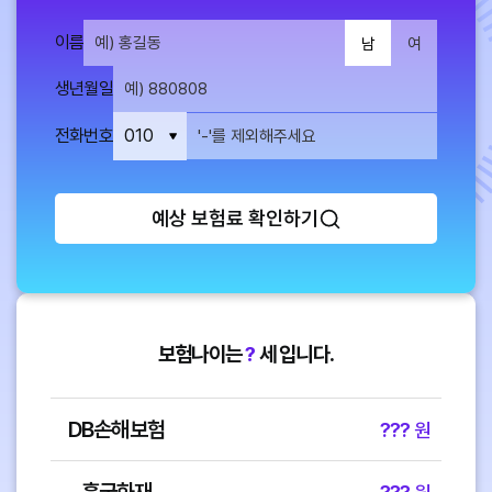
이름
남
여
생년월일
전화번호
예상 보험료 확인하기
보험나이는
?
세 입니다.
DB손해보험
???
원
???