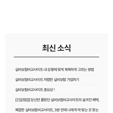
최신 소식
실비보험비교사이트 내 상황에 맞게 똑똑하게 고르는 방법
실비보험비교사이트 저렴한 실비보험 가입하기
실비보험비교사이트 중요성 !
[긴급점검] 당신만 몰랐던 실비보험비교사이트의 숨겨진 혜택, 지금 바로
복잡한 실비보험비교사이트, 3분 만에 나에게 딱 맞는 곳 찾는 비법 공개