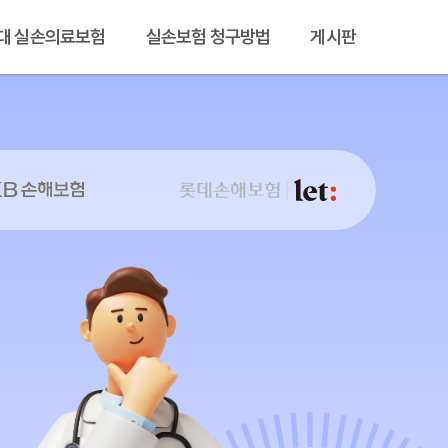
대 실손의료보험
실손보험 청구방법
게시판