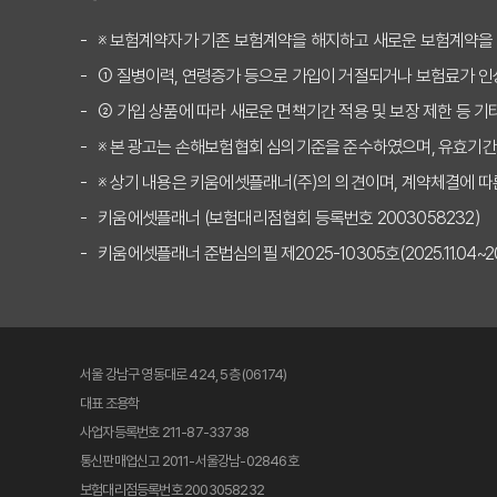
보험 고수만 아는 실비
※ 보험계약자가 기존 보험계약을 해지하고 새로운 보험계약을
① 질병이력, 연령증가 등으로 가입이 거절되거나 보험료가 인
2025년 실비보험비교사
② 가입 상품에 따라 새로운 면책기간 적용 및 보장 제한 등 기
"나만 손해?" 실비보
※ 본 광고는 손해보험협회 심의기준을 준수하였으며, 유효기간
[충격] 실비보험비교사이트
※ 상기 내용은 키움에셋플래너(주)의 의견이며, 계약체결에 따
키움에셋플래너 (보험대리점협회 등록번호 2003058232)
10년 뒤 보험료 폭탄 
키움에셋플래너 준법심의필 제2025-10305호(2025.11.04~2026
실비보험비교사이트, 어
실비보험비교사이트: 추
서울 강남구 영동대로 424, 5층 (06174)
실비보험비교사이트: 갱
대표 조용학
사업자등록번호 211-87-33738
실비보험비교사이트, 보
통신판매업신고 2011-서울강남-02846호
보험대리점등록번호 2003058232
2025년 실비보험비교