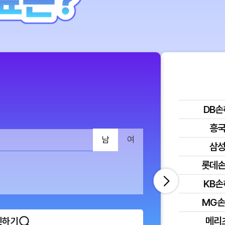
DB
흥
남
여
삼
롯데
KB
MG
메리
인하기