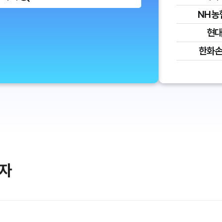
NH농
현
한화
이자