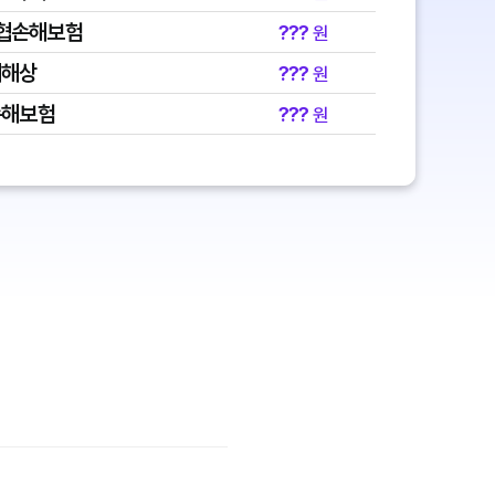
협손해보험
???
원
대해상
???
원
손해보험
???
원