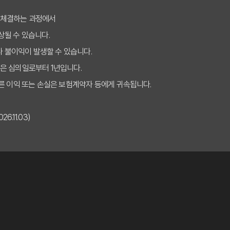
보험비교사이트 활용법: 나에게 맞는 보장 찾는 비법
 체결하는 과정에서
상될 수 있습니다.
이트 선택, 나만 몰랐던 숨은 혜택 5가지
타 불이익이 발생할 수 있습니다.
험비교사이트, 똑똑하게 이용하는 3가지 핵심 질문
은 심의일로부터 1년입니다.
, 이것 모르면 당신만 비싸게 가입한다! (2025년ver.)
른 이익 또는 손실은 보험계약자 등에게 귀속됩니다.
피하는 실비보험비교사이트 선택법, 지금 바로 확인!
.11.03)
디서 시작해야 후회 없을까? 전문가의 2025년 맞춤 가이드
가 보장 옵션 비교 분석
신 시 보험료 인상 대응 전략
험사별 장단점 비교 분석
사이트: 핵심 체크리스트 7가지