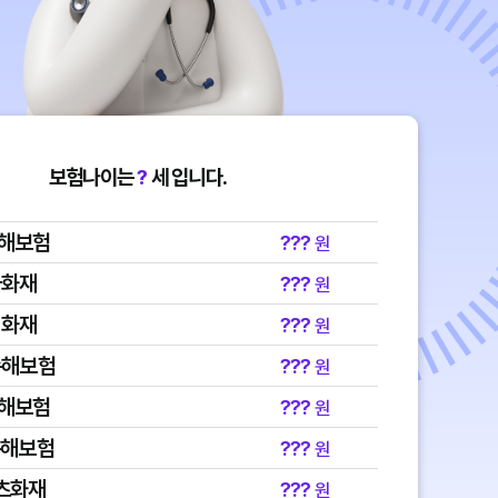
보험나이는
?
세 입니다.
손해보험
???
원
국화재
???
원
성화재
???
원
손해보험
???
원
손해보험
???
원
손해보험
???
원
츠화재
???
원