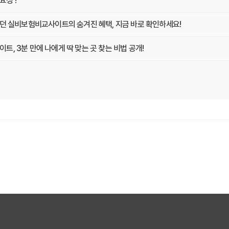
성 !
랐던 실비보험비교사이트의 숨겨진 혜택, 지금 바로 확인하세요!
, 3분 만에 나에게 딱 맞는 곳 찾는 비법 공개!
똑똑하게 비교하고 싶다면? 실비보험비교사이트 활용 전략
지킴이! 실비보험비교사이트 선택, 이것만 확인하면 후회는 없다!
문가가 알려주는 2025년 최고의 선택 가이드
분 투자로 10년 후 보험료까지 예측하는 방법
교사이트 현명하게 고르는 3가지 질문
겨진 보험료 할인 코드를 찾아라!
트, 지금 가입 안 하면 손해 보는 이유