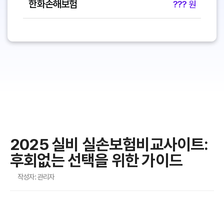
한화손해보험
???
원
2025 실비 실손보험비교사이트:
후회없는 선택을 위한 가이드
작성자: 관리자