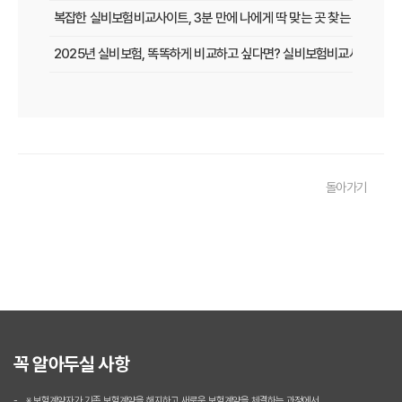
복잡한 실비보험비교사이트, 3분 만에 나에게 딱 맞는 곳 찾는 비법 공개
2025년 실비보험, 똑똑하게 비교하고 싶다면? 실비보험비교사이트 활
2025년, 내 병원비 지킴이! 실비보험비교사이트 선택, 이것만 확인하면 
실비보험비교사이트, 전문가가 알려주는 2025년 최고의 선택 가이드
실비보험비교사이트, 5분 투자로 10년 후 보험료까지 예측하는 방법
돌아가기
2025년, 실비보험비교사이트 현명하게 고르는 3가지 질문
실비보험비교사이트, 숨겨진 보험료 할인 코드를 찾아라!
[긴급] 실비보험비교사이트, 지금 가입 안 하면 손해 보는 이유
보험 고수만 아는 실비보험비교사이트 활용법: 나에게 맞는 보장 찾는 
2025년 실비보험비교사이트 선택, 나만 몰랐던 숨은 혜택 5가지
꼭 알아두실 사항
"나만 손해?" 실비보험비교사이트, 똑똑하게 이용하는 3가지 핵심 질문
※ 보험계약자가 기존 보험계약을 해지하고 새로운 보험계약을 체결하는 과정에서