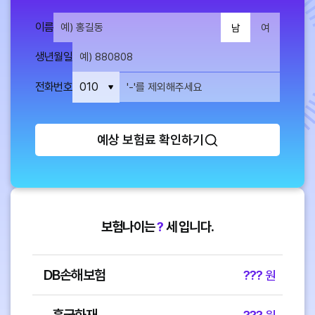
이름
남
여
생년월일
전화번호
예상 보험료 확인하기
보험나이는
?
세 입니다.
DB손해보험
???
원
???