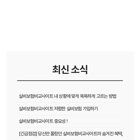
최신 소식
실비보험비교사이트 내 상황에 맞게 똑똑하게 고르는 방법
실비보험비교사이트 저렴한 실비보험 가입하기
실비보험비교사이트 중요성 !
[긴급점검] 당신만 몰랐던 실비보험비교사이트의 숨겨진 혜택, 지금 바로