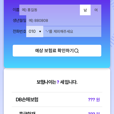
이름
남
여
생년월일
전화번호
예상 보험료 확인하기
보험나이는
?
세 입니다.
DB손해보험
???
원
???