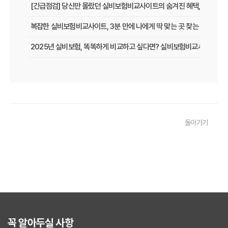
[긴급점검] 당신만 몰랐던 실비보험비교사이트의 숨겨진 혜택, 지금 바로
복잡한 실비보험비교사이트, 3분 만에 나에게 딱 맞는 곳 찾는 비법 공개
2025년 실비보험, 똑똑하게 비교하고 싶다면? 실비보험비교사이트 활
2025년, 내 병원비 지킴이! 실비보험비교사이트 선택, 이것만 확인하면 
실비보험비교사이트, 전문가가 알려주는 2025년 최고의 선택 가이드
실비보험비교사이트, 5분 투자로 10년 후 보험료까지 예측하는 방법
돌아가기
2025년, 실비보험비교사이트 현명하게 고르는 3가지 질문
실비보험비교사이트, 숨겨진 보험료 할인 코드를 찾아라!
[긴급] 실비보험비교사이트, 지금 가입 안 하면 손해 보는 이유
보험 고수만 아는 실비보험비교사이트 활용법: 나에게 맞는 보장 찾는 
2025년 실비보험비교사이트 선택, 나만 몰랐던 숨은 혜택 5가지
꼭 알아두실 사항