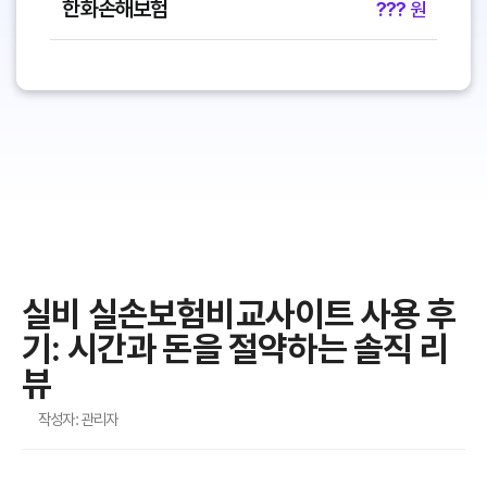
한화손해보험
???
원
실비 실손보험비교사이트 사용 후
기: 시간과 돈을 절약하는 솔직 리
뷰
작성자: 관리자