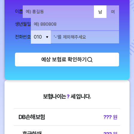
이름
남
여
생년월일
전화번호
예상 보험료 확인하기
보험나이는
?
세 입니다.
DB손해보험
???
원
???