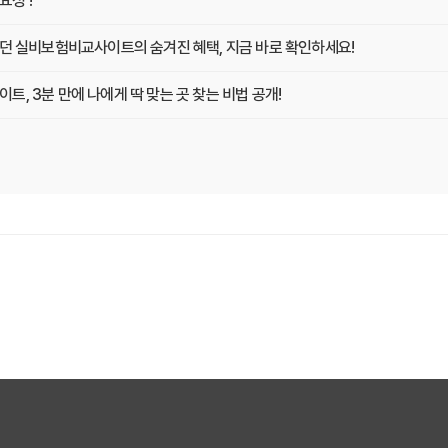
성 !
랐던 실비보험비교사이트의 숨겨진 혜택, 지금 바로 확인하세요!
, 3분 만에 나에게 딱 맞는 곳 찾는 비법 공개!
똑똑하게 비교하고 싶다면? 실비보험비교사이트 활용 전략
지킴이! 실비보험비교사이트 선택, 이것만 확인하면 후회는 없다!
문가가 알려주는 2025년 최고의 선택 가이드
분 투자로 10년 후 보험료까지 예측하는 방법
교사이트 현명하게 고르는 3가지 질문
겨진 보험료 할인 코드를 찾아라!
트, 지금 가입 안 하면 손해 보는 이유