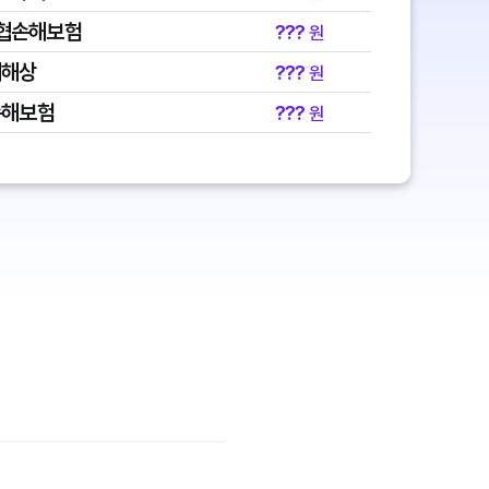
협손해보험
???
원
대해상
???
원
손해보험
???
원