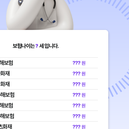
보험나이는
?
세 입니다.
손해보험
???
원
국화재
???
원
성화재
???
원
손해보험
???
원
손해보험
???
원
손해보험
???
원
츠화재
???
원