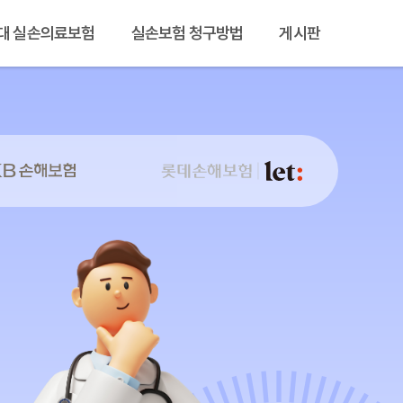
대 실손의료보험
실손보험 청구방법
게시판