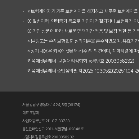
보험 고수만 아는 실비
※ 보험계약자가 기존 보험계약을 해지하고 새로운 보험계약을
① 질병이력, 연령증가 등으로 가입이 거절되거나 보험료가 인
2025년 실비보험비교사
② 가입 상품에 따라 새로운 면책기간 적용 및 보장 제한 등 기
"나만 손해?" 실비보
※ 본 광고는 손해보험협회 심의기준을 준수하였으며, 유효기간
[충격] 실비보험비교사이트
※ 상기 내용은 키움에셋플래너(주)의 의견이며, 계약체결에 따
키움에셋플래너 (보험대리점협회 등록번호 2003058232)
10년 뒤 보험료 폭탄 
키움에셋플래너 준법심의필 제2025-10305호(2025.11.04~2026
실비보험비교사이트, 어
실비보험비교사이트: 추
서울 강남구 영동대로 424, 5층 (06174)
실비보험비교사이트: 갱
대표 조용학
사업자등록번호 211-87-33738
실비보험비교사이트, 보
통신판매업신고 2011-서울강남-02846호
보험대리점등록번호 2003058232
2025년 실비보험비교