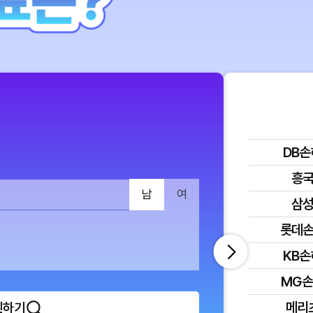
DB
흥
남
여
삼
롯데
KB
MG
메리
인하기