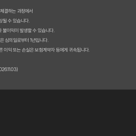
보험비교사이트 활용법: 나에게 맞는 보장 찾는 비법
 체결하는 과정에서
상될 수 있습니다.
이트 선택, 나만 몰랐던 숨은 혜택 5가지
타 불이익이 발생할 수 있습니다.
험비교사이트, 똑똑하게 이용하는 3가지 핵심 질문
은 심의일로부터 1년입니다.
, 이것 모르면 당신만 비싸게 가입한다! (2025년ver.)
른 이익 또는 손실은 보험계약자 등에게 귀속됩니다.
피하는 실비보험비교사이트 선택법, 지금 바로 확인!
.11.03)
디서 시작해야 후회 없을까? 전문가의 2025년 맞춤 가이드
가 보장 옵션 비교 분석
신 시 보험료 인상 대응 전략
험사별 장단점 비교 분석
사이트: 핵심 체크리스트 7가지