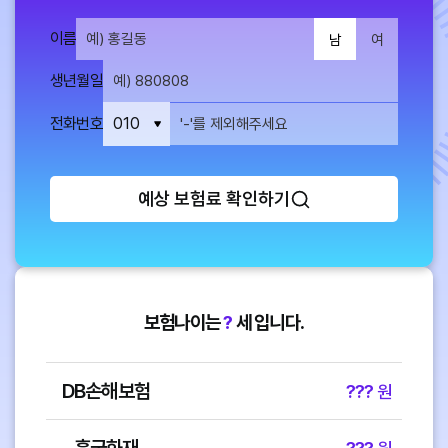
이름
남
여
생년월일
전화번호
예상 보험료 확인하기
보험나이는
?
세 입니다.
DB손해보험
???
원
???