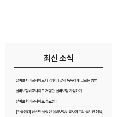
최신 소식
실비보험비교사이트 내 상황에 맞게 똑똑하게 고르는 방법
실비보험비교사이트 저렴한 실비보험 가입하기
실비보험비교사이트 중요성 !
[긴급점검] 당신만 몰랐던 실비보험비교사이트의 숨겨진 혜택, 지금 바로