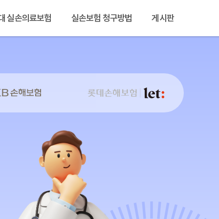
대 실손의료보험
실손보험 청구방법
게시판