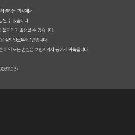
보험비교사이트 활용법: 나에게 맞는 보장 찾는 비법
 체결하는 과정에서
상될 수 있습니다.
이트 선택, 나만 몰랐던 숨은 혜택 5가지
타 불이익이 발생할 수 있습니다.
험비교사이트, 똑똑하게 이용하는 3가지 핵심 질문
은 심의일로부터 1년입니다.
, 이것 모르면 당신만 비싸게 가입한다! (2025년ver.)
른 이익 또는 손실은 보험계약자 등에게 귀속됩니다.
피하는 실비보험비교사이트 선택법, 지금 바로 확인!
.11.03)
디서 시작해야 후회 없을까? 전문가의 2025년 맞춤 가이드
가 보장 옵션 비교 분석
신 시 보험료 인상 대응 전략
험사별 장단점 비교 분석
사이트: 핵심 체크리스트 7가지