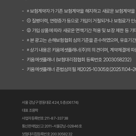
보험 고수만 아는 실비
※ 보험계약자가 기존 보험계약을 해지하고 새로운 보험계약을
① 질병이력, 연령증가 등으로 가입이 거절되거나 보험료가 인
2025년 실비보험비교사
② 가입 상품에 따라 새로운 면책기간 적용 및 보장 제한 등 기
"나만 손해?" 실비보
※ 본 광고는 손해보험협회 심의기준을 준수하였으며, 유효기간
[충격] 실비보험비교사이트
※ 상기 내용은 키움에셋플래너(주)의 의견이며, 계약체결에 따
키움에셋플래너 (보험대리점협회 등록번호 2003058232)
10년 뒤 보험료 폭탄 
키움에셋플래너 준법심의필 제2025-10305호(2025.11.04~2026
실비보험비교사이트, 어
실비보험비교사이트: 추
서울 강남구 영동대로 424, 5층 (06174)
실비보험비교사이트: 갱
대표 조용학
사업자등록번호 211-87-33738
실비보험비교사이트, 보
통신판매업신고 2011-서울강남-02846호
보험대리점등록번호 2003058232
2025년 실비보험비교