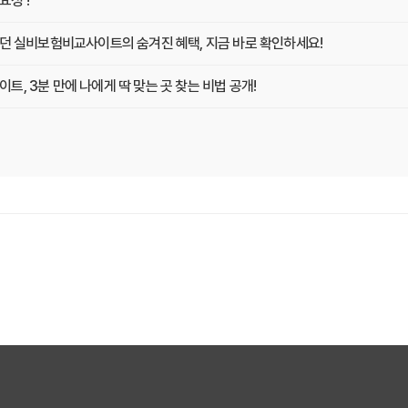
성 !
랐던 실비보험비교사이트의 숨겨진 혜택, 지금 바로 확인하세요!
, 3분 만에 나에게 딱 맞는 곳 찾는 비법 공개!
똑똑하게 비교하고 싶다면? 실비보험비교사이트 활용 전략
지킴이! 실비보험비교사이트 선택, 이것만 확인하면 후회는 없다!
문가가 알려주는 2025년 최고의 선택 가이드
분 투자로 10년 후 보험료까지 예측하는 방법
교사이트 현명하게 고르는 3가지 질문
겨진 보험료 할인 코드를 찾아라!
트, 지금 가입 안 하면 손해 보는 이유