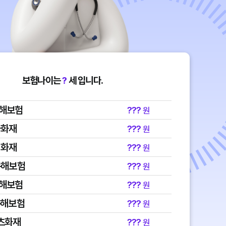
보험나이는
?
세 입니다.
손해보험
???
원
국화재
???
원
성화재
???
원
손해보험
???
원
손해보험
???
원
손해보험
???
원
츠화재
???
원