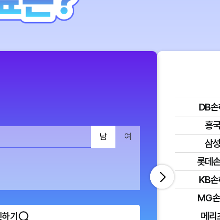
DB
흥
남
여
삼
롯데
KB
MG
메리
인하기