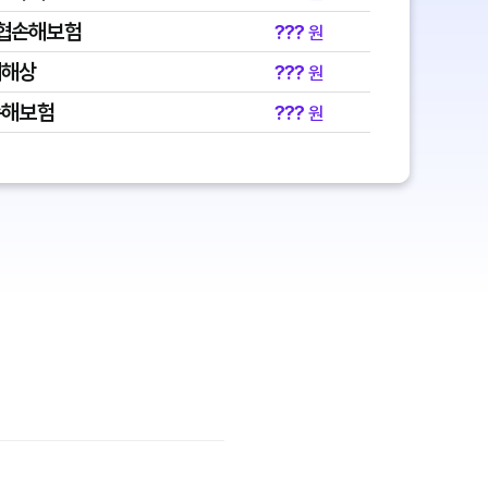
협손해보험
???
원
대해상
???
원
손해보험
???
원