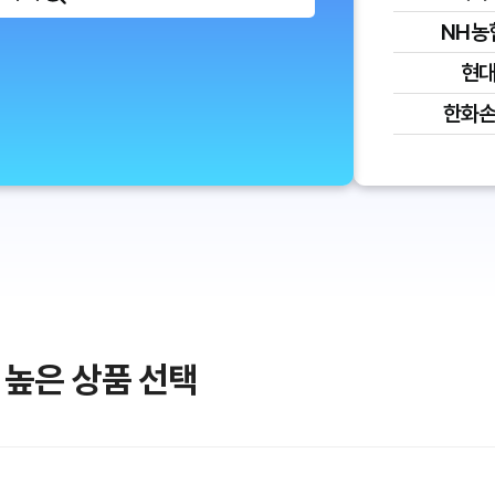
NH농
현
한화
 높은 상품 선택