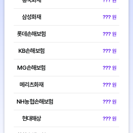
흥국화재
원
삼성화재
???
원
롯데손해보험
???
원
KB손해보험
???
원
MG손해보험
???
원
메리츠화재
???
원
NH농협손해보험
???
원
현대해상
???
원