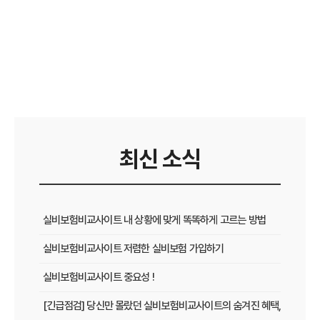
최신 소식
실비보험비교사이트 내 상황에 맞게 똑똑하게 고르는 방법
실비보험비교사이트 저렴한 실비보험 가입하기
실비보험비교사이트 중요성 !
[긴급점검] 당신만 몰랐던 실비보험비교사이트의 숨겨진 혜택, 지금 바로