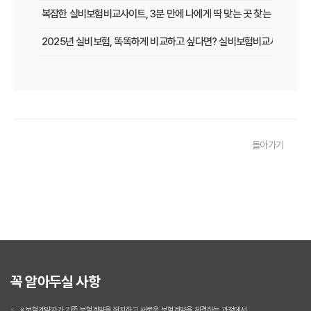
복잡한 실비보험비교사이트, 3분 만에 나에게 딱 맞는 곳 찾는 비법 공개
2025년 실비보험, 똑똑하게 비교하고 싶다면? 실비보험비교사이트 활
2025년, 내 병원비 지킴이! 실비보험비교사이트 선택, 이것만 확인하면 
실비보험비교사이트, 전문가가 알려주는 2025년 최고의 선택 가이드
실비보험비교사이트, 5분 투자로 10년 후 보험료까지 예측하는 방법
돌아가기
2025년, 실비보험비교사이트 현명하게 고르는 3가지 질문
실비보험비교사이트, 숨겨진 보험료 할인 코드를 찾아라!
[긴급] 실비보험비교사이트, 지금 가입 안 하면 손해 보는 이유
보험 고수만 아는 실비보험비교사이트 활용법: 나에게 맞는 보장 찾는 
2025년 실비보험비교사이트 선택, 나만 몰랐던 숨은 혜택 5가지
꼭 알아두실 사항
"나만 손해?" 실비보험비교사이트, 똑똑하게 이용하는 3가지 핵심 질문
※ 보험계약자가 기존 보험계약을 해지하고 새로운 보험계약을 체결하는 과정에서