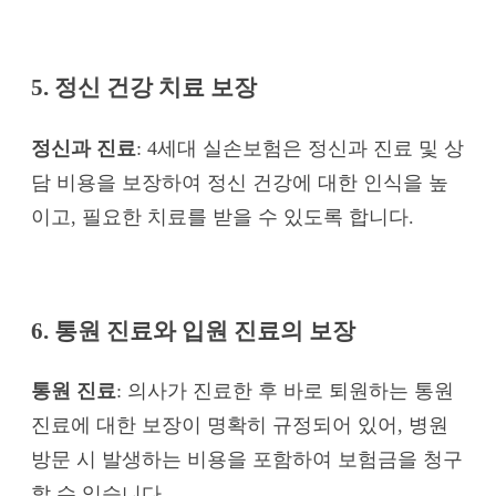
5.
정신 건강 치료 보장
정신과 진료
: 4세대 실손보험은 정신과 진료 및 상
담 비용을 보장하여 정신 건강에 대한 인식을 높
이고, 필요한 치료를 받을 수 있도록 합니다.
6.
통원 진료와 입원 진료의 보장
통원 진료
: 의사가 진료한 후 바로 퇴원하는 통원
진료에 대한 보장이 명확히 규정되어 있어, 병원
방문 시 발생하는 비용을 포함하여 보험금을 청구
할 수 있습니다.